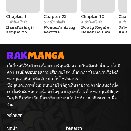
Chapter 1
Chapter 23
Chapter 10
Chapt
5 ชั่วโมงที่แล้ว
5 ชั่วโมงที่แล้ว
4 ชั่วโมงที่แล้ว
9 ชั่วโมง
Nanafushigi-
Women’s Army
Booty Royale:
Sabor
senpai to
Recruit
Never Go Down
Hoken
Tetsujin-kun
Training
Without A
de Do
Center
Fight!
เว็บไซต์นี้ให้บริการเนื้อหาการ์ตูนเพื่อความบันเทิงเท่านั้นและไม่มี
ความรับผิดชอบต่อความเสียหายใดๆ เนื้อหาการโฆษณาหรือลิงก์
ของบุคคลที่สามที่แสดงบนเว็บไซต์ของเรา
ข้อมูลและภาพทั้งหมดบนเว็บไซต์ถูกเก็บรวบรวมจากอินเทอร์เน็ต
เราไม่รับผิดชอบต่อเนื้อหาใดๆ หากคุณหรือองค์กรของคุณมีปัญหา
ใดๆ ที่เกี่ยวข้องกับเนื้อหาที่แสดงบนเว็บไซต์ กรุณาติดต่อเราเพื่อ
จัดการ
หน้าแรก
บทนำ
ติดต่อเรา