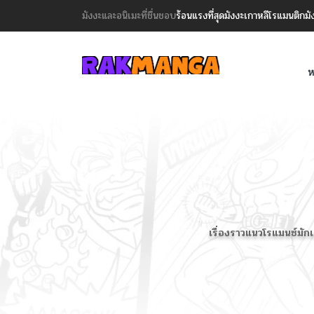
มังงะและอนิเมะที่ชื่นชอบ
ร้อนแรงที่สุด
มังงะเกาหลี
โรแมนติก
มั
ห
เรื่องราวแนวโรแมนซ์มักเ