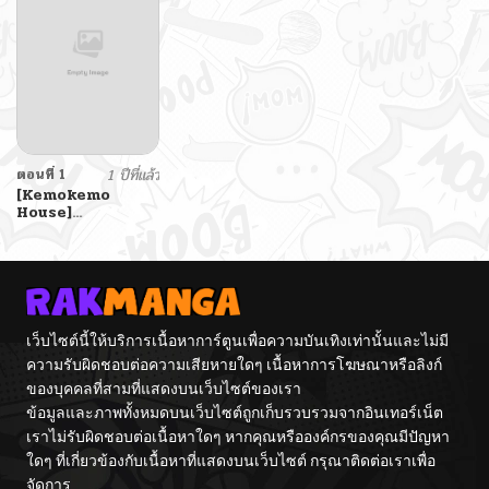
(Nakiri Ayame)
(Blue Archive)
ตอนที่ 1
1 ปีที่แล้ว
[Kemokemo
House]
Kemokemo Loli
Kyonyuu Maid
Anata no Yuki-
chan Dekiaiki
Busty Beasty
Maid
~Infatuation
เว็บไซต์นี้ให้บริการเนื้อหาการ์ตูนเพื่อความบันเทิงเท่านั้นและไม่มี
Diary~
ความรับผิดชอบต่อความเสียหายใดๆ เนื้อหาการโฆษณาหรือลิงก์
ของบุคคลที่สามที่แสดงบนเว็บไซต์ของเรา
ข้อมูลและภาพทั้งหมดบนเว็บไซต์ถูกเก็บรวบรวมจากอินเทอร์เน็ต
เราไม่รับผิดชอบต่อเนื้อหาใดๆ หากคุณหรือองค์กรของคุณมีปัญหา
ใดๆ ที่เกี่ยวข้องกับเนื้อหาที่แสดงบนเว็บไซต์ กรุณาติดต่อเราเพื่อ
จัดการ