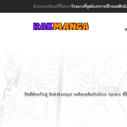
มังงะและอนิเมะที่ชื่นชอบ
ร้อนแรงที่สุด
มังงะเกาหลี
โรแมนติก
มั
ห
ยินดีต้อนรับสู่ RakManga! เพลิดเพลินกับมังงะ Space ที่ด