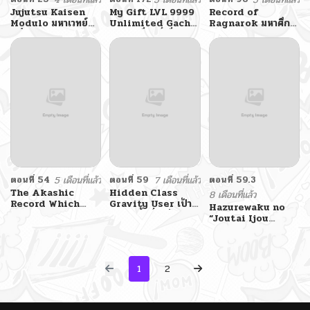
Jujutsu Kaisen
My Gift LVL 9999
Record of
Modulo มหาเวทย์
Unlimited Gacha
Ragnarok มหาศึก
ผนึกมาร Modulo
ผมถูกเพื่อนที่เชื่อใจ
คนชนเทพ
หลอกไปฆ่า เลยใช้
กิฟต์สุ่มกาชาพาพวก
พ้องเลเวล 9999 กลับ
มาล้างแค้น
ตอนที่ 54
5 เดือนที่แล้ว
ตอนที่ 59
7 เดือนที่แล้ว
ตอนที่ 59.3
The Akashic
Hidden Class
8 เดือนที่แล้ว
Record Which
Gravity User เป้า
Hazurewaku no
Only I Can Read
หมายครั้งที่ 2 ต้องเป็น
“Joutai Ijou
สุดยอดผู้แข็งแกร่ง
Skill” de Saikyou
ด้วยคลาสลับ
E rank ผู้ถูกทิ้งเพราะ
สกิลไร้ค่า
1
2