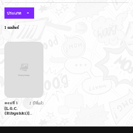
ประเภท
1 ผลลัพธ์
ตอนที่ 1
1 ปีที่แล้ว
[L.G.C.
(Ribyuhki)]
Succubus o
Shoukan shitara,
Gyaru Deshita