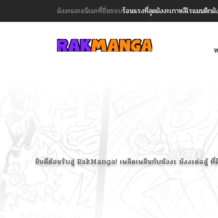
มังงะและอนิเมะที่ชื่นชอบ
ร้อนแรงที่สุด
มังงะเกาหลี
โรแมนติก
มั
ห
ยินดีต้อนรับสู่ RakManga! เพลิดเพลินกับมังงะ มังงะต่อสู้ ที่