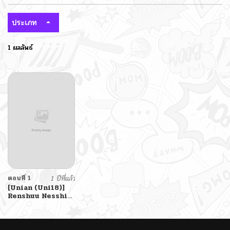
ประเภท
1 ผลลัพธ์
ตอนที่ 1
1 ปีที่แล้ว
[Unian (Uni18)]
Renshuu Nesshin
na Rikubu Kanojo
ga Shuuchi
Shidou ni
Kuppuku Suru