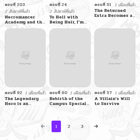
ตอนที่ 203
ตอนที่ 24
ตอนที่ 51
1 เดือนที่แล้ว
The Returned
2 สัปดาห์ที่แล้ว
2 สัปดาห์ที่แล้ว
Extra Becomes a
Necromancer
To Hell with
Genius ตัวประกอบผู้
Academy and the
Being Heir, I’m
หวนคืนสู่จอมเวท
Genius
going to Heal
อัจฉริยะ
Summoner
ตอนที่ 92
1 เดือนที่แล้ว
ตอนที่ 60
1 เดือนที่แล้ว
ตอนที่ 57
1 เดือนที่แล้ว
The Legendary
Rebirth of the
A Villain’s Will
Hero is an
Campus Special
to Survive
Academy Honors
Forces Soldier
Student วีรบุรุษใน
เกิดใหม่ของทหาร
ตำนานเกิดใหม่เป็น
หน่วยรบพิเศษ
ยอดอัจฉริยะแห่ง
1
2
3
สถาบัน