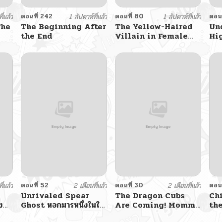
ี่แล้ว
ตอนที่ 242
1 สัปดาห์ที่แล้ว
ตอนที่ 80
1 สัปดาห์ที่แล้ว
ตอนท
The
The Beginning After
The Yellow-Haired
Un
the End
Villain in Female
Hi
Main Character’s
Novel Wants
Happiness วายร้ายผม
ทองในนิยายของนางเอก
ต้องการความสุข
ี่แล้ว
ตอนที่ 52
2 เดือนที่แล้ว
ตอนที่ 30
2 เดือนที่แล้ว
ตอนท
Unrivaled Spear
The Dragon Cubs
Ch
ง
Ghost หอกมารหนึ่งในใต้
Are Coming! Mommy
the
หล้า
Is Hard And
เด็ก