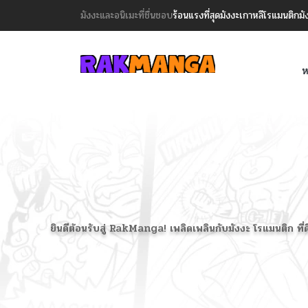
มังงะและอนิเมะที่ชื่นชอบ
ร้อนแรงที่สุด
มังงะเกาหลี
โรแมนติก
มั
ห
ยินดีต้อนรับสู่ RakManga! เพลิดเพลินกับมังงะ โรแมนติก ที่ด