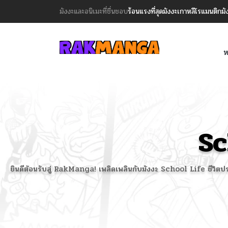
มังงะและอนิเมะที่ชื่นชอบ
ร้อนแรงที่สุด
มังงะเกาหลี
โรแมนติก
มั
ห
Sc
ยินดีต้อนรับสู่ RakManga! เพลิดเพลินกับมังงะ School Life ชีวิตประจ