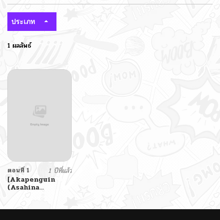
ประเภท
1 ผลลัพธ์
ตอนที่ 1
1 ปีที่แล้ว
[Akapenguin
(Asahina
Hikage)] Boku no
Mama wa Otouto
no Mae de dake
Dosukebe ni Naru