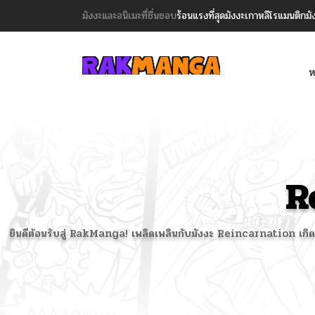
มังงะและอนิเมะที่ชื่นชอบ
ร้อนแรงที่สุด
มังงะเกาหลี
โรแมนติก
มั
ห
R
ยินดีต้อนรับสู่ RakManga! เพลิดเพลินกับมังงะ Reincarnation เกิดใหม