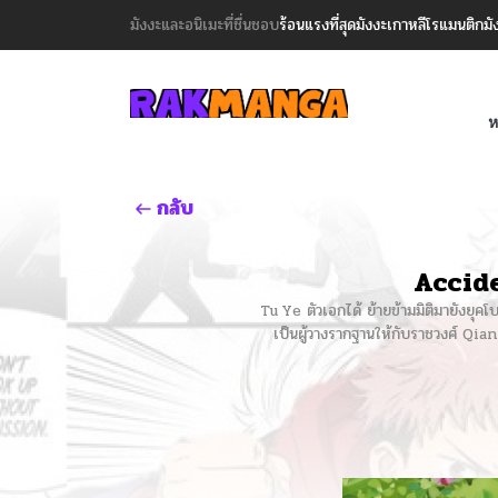
มังงะและอนิเมะที่ชื่นชอบ
ร้อนแรงที่สุด
มังงะเกาหลี
โรแมนติก
มั
ห
กลับ
Accid
Tu Ye ตัวเอกได้ ย้ายข้ามมิติมายังยุค
เป็นผู้วางรากฐานให้กับราชวงศ์ Qian