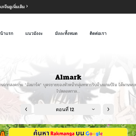
งงะจีน
ดูเพิ่มเติม
น้าแรก
แนวมังงะ
มังงะทั้งหมด
ติดต่อเรา
Almark
ถ่านจากสงคราม “อัลมาร์ค” บุตรชายของหัวหน้ากลุ่มทหารรับจ้างแกมบิโน ได้พานพบกับ
ไปตลอดกาล…
ตอนที่ 12