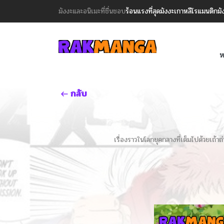
มังงะและอนิเมะที่ชื่นชอบ
ร้อนแรงที่สุด
มังงะเกาหลี
โรแมนติก
มั
ห
กลับ
เรื่องราวในโลกยุคกลางที่เต็มไปด้วยเถ้า