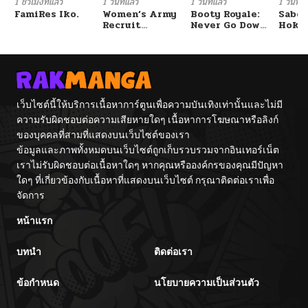
1 ชั่วโมงที่แล้ว
1 วันที่แล้ว
1 วันที่แล้ว
1 วันที่แ
FamiRes Iko.
Women’s Army
Booty Royale:
Sabor
Recruit
Never Go Down
Hoken
Training
Without A
de Do
Center
Fight!
เว็บไซต์นี้ให้บริการเนื้อหาการ์ตูนเพื่อความบันเทิงเท่านั้นและไม่มี
ความรับผิดชอบต่อความเสียหายใดๆ เนื้อหาการโฆษณาหรือลิงก์
ของบุคคลที่สามที่แสดงบนเว็บไซต์ของเรา
ข้อมูลและภาพทั้งหมดบนเว็บไซต์ถูกเก็บรวบรวมจากอินเทอร์เน็ต
เราไม่รับผิดชอบต่อเนื้อหาใดๆ หากคุณหรือองค์กรของคุณมีปัญหา
ใดๆ ที่เกี่ยวข้องกับเนื้อหาที่แสดงบนเว็บไซต์ กรุณาติดต่อเราเพื่อ
จัดการ
หน้าแรก
บทนำ
ติดต่อเรา
ข้อกำหนด
นโยบายความเป็นส่วนตัว