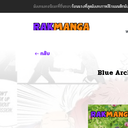
มังงะและอนิเมะที่ชื่นชอบ
ร้อนแรงที่สุด
มังงะเกาหลี
โรแมนติก
มั
ห
กลับ
Blue Arc