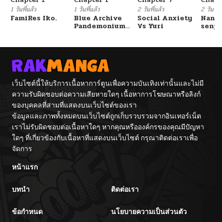
1 วันที่แล้ว
1 วันที่แล้ว
2 วันที่แล้ว
2 วันที่แ
FamiRes Iko.
Blue Archive
Social Anxiety
Nanaf
Pandemonium
Vs Yuri
senpa
Vacation By
Tetsu
Hayashiya
เว็บไซต์นี้ให้บริการเนื้อหาการ์ตูนเพื่อความบันเทิงเท่านั้นและไม่มี
ความรับผิดชอบต่อความเสียหายใดๆ เนื้อหาการโฆษณาหรือลิงก์
ของบุคคลที่สามที่แสดงบนเว็บไซต์ของเรา
ข้อมูลและภาพทั้งหมดบนเว็บไซต์ถูกเก็บรวบรวมจากอินเทอร์เน็ต
เราไม่รับผิดชอบต่อเนื้อหาใดๆ หากคุณหรือองค์กรของคุณมีปัญหา
ใดๆ ที่เกี่ยวข้องกับเนื้อหาที่แสดงบนเว็บไซต์ กรุณาติดต่อเราเพื่อ
จัดการ
หน้าแรก
บทนำ
ติดต่อเรา
ข้อกำหนด
นโยบายความเป็นส่วนตัว