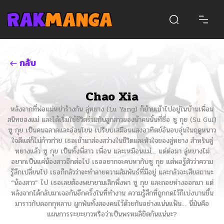
กลับ
Chao Xia
หลังจากที่พ่อแม่หย่าร้างกัน ลู่หยาง (Lu Yang) ก็ย้ายเข้าไปอยู่ในบ้านเพื่อน
สนิทของแม่ และได้เริ่มใช้ชีวิตร่วมกับลูกสาวของน้าคนนั้นที่ชื่อ ซู กุย (Su Gui)
ซู กุย เป็นคนฉลาดและอ่อนโยน เปรียบเสมือนแสงอาทิตย์อันอบอุ่นในฤดูหนาว
ใจดีแต่ก็ไม่ก้าวก่าย เธอเข้ามาส่องสว่างในชีวิตและหัวใจของลู่หยาง สำหรับลู่
หยางแล้ว ซู กุย เป็นทั้งพี่สาว เพื่อน และเหมือนแม่… แต่ต่อมา ลู่หยางไม่
อยากเป็นแค่น้องสาวอีกต่อไป เธออยากจะคบหากับซู กุย แต่พอรู้ตัวว่าความ
รู้สึกเปลี่ยนไป เธอก็กลัวว่าจะทำลายความสัมพันธ์ที่มีอยู่ และกลัวจะเสียสถานะ
“น้องสาว” ไป เธอเลยต้องพยายามเลิกพึ่งพา ซู กุย และถอยห่างออกมา แต่
หลังจากได้กลับมาเจอกันอีกครั้งในที่ทำงาน ความรู้สึกที่ถูกกดไว้ก็เบ่งบานขึ้น
มาราวกับดอกกุหลาบ ผูกพันทั้งสองคนไว้ด้วยกันอย่างแน่นแฟ้น… นี่มันคือ
แผนการระยะยาวหรือว่าเป็นพรหมลิขิตกันแน่นะ?