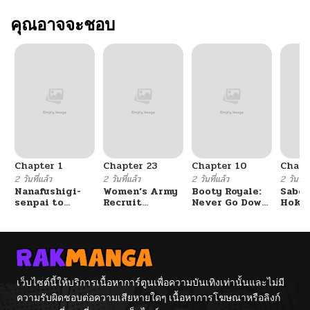
คุณอาจจะชอบ
Chapter 1
Chapter 23
Chapter 10
Chapt
2 วันที่แล้ว
2 วันที่แล้ว
2 วันที่แล้ว
2 วันที่แ
Nanafushigi-
Women’s Army
Booty Royale:
Sabor
senpai to
Recruit
Never Go Down
Hoken
Tetsujin-kun
Training
Without A
de Do
Center
Fight!
เว็บไซต์นี้ให้บริการเนื้อหาการ์ตูนเพื่อความบันเทิงเท่านั้นและไม่มี
ความรับผิดชอบต่อความเสียหายใดๆ เนื้อหาการโฆษณาหรือลิงก์