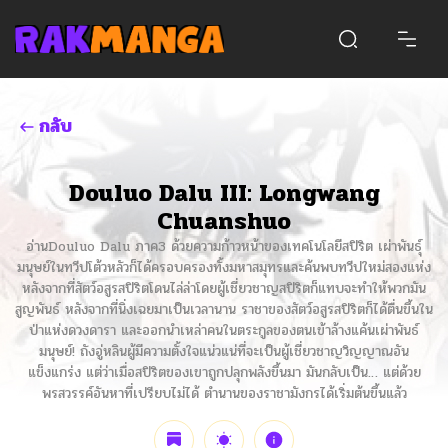
กลับ
Douluo Dalu III: Longwang
Chuanshuo
อ่านDouluo Dalu ภาค3 ด้วยความก้าวหน้าของเทคโนโลยีสปิริต เผ่าพันธุ์
มนุษย์ในทวีปโต้วหลัวก็ได้ครอบครองทั้งมหาสมุทรและค้นพบทวีปใหม่สองแห่ง
หลังจากที่สัตว์อสูรสปิริตโดนไล่ล่าโดยผู้เชี่ยวชาญสปิริตก็แทบจะทำให้พวกมัน
สูญพันธ์ หลังจากที่นิ่งเฉยมาเป็นเวลานาน ราชาของสัตว์อสูรสปิริตก็ได้ตื่นขึ้นใน
ป่าแห่งดวงดารา และออกนำเหล่าคนในตระกูลของตนเข้าล้างแค้นเผ่าพันธ์
มนุษย์! ถังอู่หลินผู้มีความตั้งใจแน่วแน่ที่จะเป็นผู้เชี่ยวชาญวิญญาณอัน
แข็งแกร่ง แต่ว่าเมื่อสปิริตของเขาถูกปลุกพลังขึ้นมา มันกลับเป็น… แต่ด้วย
พรสวรรค์อันหาที่เปรียบไม่ได้ ตำนานของราชามังกรได้เริ่มต้นขึ้นแล้ว