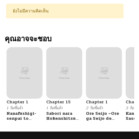
ยังไม่มีความคิดเห็น
คุณอาจจะชอบ
Chapter 1
Chapter 15
Chapter 1
Chapt
1 วันที่แล้ว
1 วันที่แล้ว
2 วันที่แล้ว
3 วันที่แ
Nanafushigi-
Sabori nara
Ore Seijo ~Ore
Kanoj
senpai to
Hokenshitsu
ga Seijo de
Saser
Tetsujin-kun
de Douzo?
Omae Akuyaku
wo, S
Reijou Saikyou
Kekko
Tag Otome
Ore d
Game Kanzen
Shitt