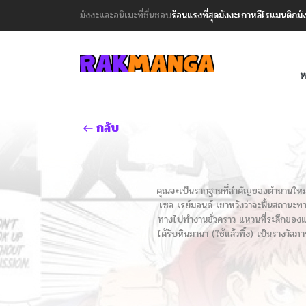
มังงะและอนิเมะที่ชื่นชอบ
ร้อนแรงที่สุด
มังงะเกาหลี
โรแมนติก
มั
ห
กลับ
คุณจะเป็นรากฐานที่สำคัญของตำนานใหม่ สำ
เซล เรย์มอนด์ เขาหวังว่าจะฟื้นสถานะท
ทางไปทำงานชั่วคราว แหวนที่ระลึกของแ
ได้รับหินมานา (ใช้แล้วทิ้ง) เป็นรางวัลภ