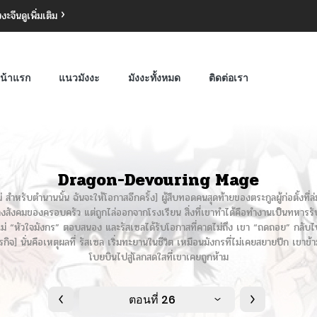
งงะจีน
ดูเพิ่มเติม
น้าแรก
แนวมังงะ
มังงะทั้งหมด
ติดต่อเรา
Dragon-Devouring Mage
หรับตำนานนั้น ฉันจะให้โอกาสอีกครั้ง] ผู้สืบทอดคนสุดท้ายของตระกูลผู้ก่อตั้งที่
างสังคมของครอบครัว แต่ถูกไล่ออกจากโรงเรียน สิ่งที่เขาทำได้คือทำงานเป็นทหารรับ
ม่ “หัวใจมังกร” ตอบสนอง และรัสเซลได้รับโอกาสที่คาดไม่ถึง เขา “ถดถอย” กลั
ารกิจ] นั่นคือเหตุผลที่ รัสเซล เริ่มทะยานในชีวิต เหมือนมังกรที่ไม่เคยสยายปีก เขาข
โบยบินไปสู่โลกสดใสที่เขาเคยถูกห้าม
ตอนที่ 26