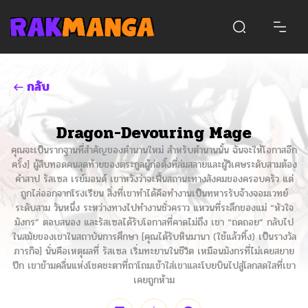
กลับ
Dragon-Devouring Mage
คุณจะเป็นรากฐานที่สำคัญของตำนานใหม่ สำหรับตำนานนั้น ฉันจะให้โอกาสอีก
ครั้ง] ผู้สืบทอดคนสุดท้ายของตระกูลผู้ก่อตั้งที่ล่มสลายและผู้วิเศษระดับสามต้อง
คำสาป รัสเซล เรย์มอนด์ เขาหวังว่าจะฟื้นสถานะทางสังคมของครอบครัว แต่
ถูกไล่ออกจากโรงเรียน สิ่งที่เขาทำได้คือทำงานเป็นทหารรับจ้างจอมเวทย์
ระดับสาม วันหนึ่ง ระหว่างทางไปทำงานชั่วคราว แหวนที่ระลึกของแม่ “หัวใจ
มังกร” ตอบสนอง และรัสเซลได้รับโอกาสที่คาดไม่ถึง เขา “ถดถอย” กลับไป
ในสมัยของเขาในสถาบันการศึกษา [คุณได้รับหินมานา (ใช้แล้วทิ้ง) เป็นรางวัล
ภารกิจ] นั่นคือเหตุผลที่ รัสเซล เริ่มทะยานในชีวิต เหมือนมังกรที่ไม่เคยสยาย
ปีก เขาข้ามคลื่นแห่งโชคชะตาที่ถาโถมเข้าใส่เขาและโบยบินไปสู่โลกสดใสที่เขา
เคยถูกห้าม