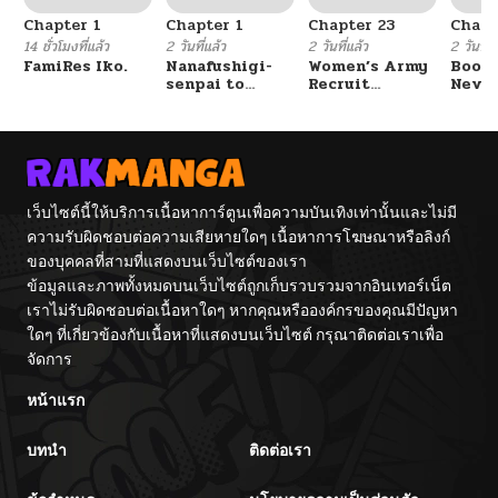
Chapter 1
Chapter 1
Chapter 23
Chapt
14 ชั่วโมงที่แล้ว
2 วันที่แล้ว
2 วันที่แล้ว
2 วันที่แ
FamiRes Iko.
Nanafushigi-
Women’s Army
Booty
senpai to
Recruit
Never
Tetsujin-kun
Training
With
Center
Fight
เว็บไซต์นี้ให้บริการเนื้อหาการ์ตูนเพื่อความบันเทิงเท่านั้นและไม่มี
ความรับผิดชอบต่อความเสียหายใดๆ เนื้อหาการโฆษณาหรือลิงก์
ของบุคคลที่สามที่แสดงบนเว็บไซต์ของเรา
ข้อมูลและภาพทั้งหมดบนเว็บไซต์ถูกเก็บรวบรวมจากอินเทอร์เน็ต
เราไม่รับผิดชอบต่อเนื้อหาใดๆ หากคุณหรือองค์กรของคุณมีปัญหา
ใดๆ ที่เกี่ยวข้องกับเนื้อหาที่แสดงบนเว็บไซต์ กรุณาติดต่อเราเพื่อ
จัดการ
หน้าแรก
บทนำ
ติดต่อเรา