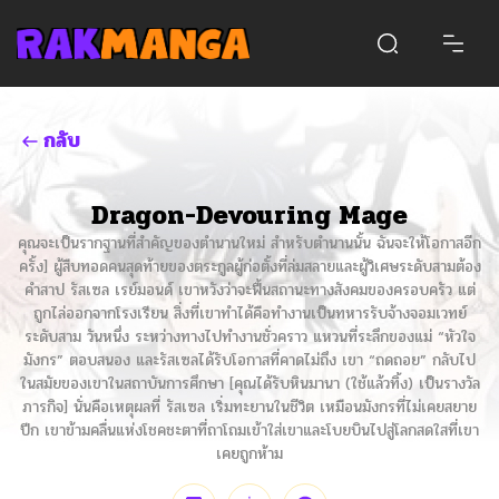
กลับ
Dragon-Devouring Mage
คุณจะเป็นรากฐานที่สำคัญของตำนานใหม่ สำหรับตำนานนั้น ฉันจะให้โอกาสอีก
ครั้ง] ผู้สืบทอดคนสุดท้ายของตระกูลผู้ก่อตั้งที่ล่มสลายและผู้วิเศษระดับสามต้อง
คำสาป รัสเซล เรย์มอนด์ เขาหวังว่าจะฟื้นสถานะทางสังคมของครอบครัว แต่
ถูกไล่ออกจากโรงเรียน สิ่งที่เขาทำได้คือทำงานเป็นทหารรับจ้างจอมเวทย์
ระดับสาม วันหนึ่ง ระหว่างทางไปทำงานชั่วคราว แหวนที่ระลึกของแม่ “หัวใจ
มังกร” ตอบสนอง และรัสเซลได้รับโอกาสที่คาดไม่ถึง เขา “ถดถอย” กลับไป
ในสมัยของเขาในสถาบันการศึกษา [คุณได้รับหินมานา (ใช้แล้วทิ้ง) เป็นรางวัล
ภารกิจ] นั่นคือเหตุผลที่ รัสเซล เริ่มทะยานในชีวิต เหมือนมังกรที่ไม่เคยสยาย
ปีก เขาข้ามคลื่นแห่งโชคชะตาที่ถาโถมเข้าใส่เขาและโบยบินไปสู่โลกสดใสที่เขา
เคยถูกห้าม