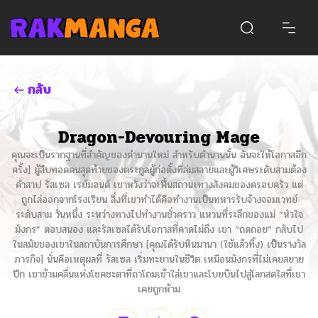
กลับ
Dragon-Devouring Mage
คุณจะเป็นรากฐานที่สำคัญของตำนานใหม่ สำหรับตำนานนั้น ฉันจะให้โอกาสอีก
ครั้ง] ผู้สืบทอดคนสุดท้ายของตระกูลผู้ก่อตั้งที่ล่มสลายและผู้วิเศษระดับสามต้อง
คำสาป รัสเซล เรย์มอนด์ เขาหวังว่าจะฟื้นสถานะทางสังคมของครอบครัว แต่
ถูกไล่ออกจากโรงเรียน สิ่งที่เขาทำได้คือทำงานเป็นทหารรับจ้างจอมเวทย์
ระดับสาม วันหนึ่ง ระหว่างทางไปทำงานชั่วคราว แหวนที่ระลึกของแม่ “หัวใจ
มังกร” ตอบสนอง และรัสเซลได้รับโอกาสที่คาดไม่ถึง เขา “ถดถอย” กลับไป
ในสมัยของเขาในสถาบันการศึกษา [คุณได้รับหินมานา (ใช้แล้วทิ้ง) เป็นรางวัล
ภารกิจ] นั่นคือเหตุผลที่ รัสเซล เริ่มทะยานในชีวิต เหมือนมังกรที่ไม่เคยสยาย
ปีก เขาข้ามคลื่นแห่งโชคชะตาที่ถาโถมเข้าใส่เขาและโบยบินไปสู่โลกสดใสที่เขา
เคยถูกห้าม