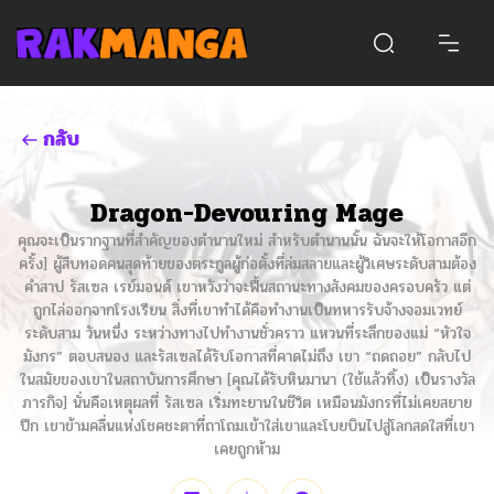
กลับ
Dragon-Devouring Mage
คุณจะเป็นรากฐานที่สำคัญของตำนานใหม่ สำหรับตำนานนั้น ฉันจะให้โอกาสอีก
ครั้ง] ผู้สืบทอดคนสุดท้ายของตระกูลผู้ก่อตั้งที่ล่มสลายและผู้วิเศษระดับสามต้อง
คำสาป รัสเซล เรย์มอนด์ เขาหวังว่าจะฟื้นสถานะทางสังคมของครอบครัว แต่
ถูกไล่ออกจากโรงเรียน สิ่งที่เขาทำได้คือทำงานเป็นทหารรับจ้างจอมเวทย์
ระดับสาม วันหนึ่ง ระหว่างทางไปทำงานชั่วคราว แหวนที่ระลึกของแม่ “หัวใจ
มังกร” ตอบสนอง และรัสเซลได้รับโอกาสที่คาดไม่ถึง เขา “ถดถอย” กลับไป
ในสมัยของเขาในสถาบันการศึกษา [คุณได้รับหินมานา (ใช้แล้วทิ้ง) เป็นรางวัล
ภารกิจ] นั่นคือเหตุผลที่ รัสเซล เริ่มทะยานในชีวิต เหมือนมังกรที่ไม่เคยสยาย
ปีก เขาข้ามคลื่นแห่งโชคชะตาที่ถาโถมเข้าใส่เขาและโบยบินไปสู่โลกสดใสที่เขา
เคยถูกห้าม