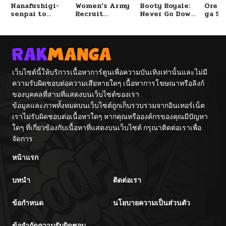
Nanafushigi-
Women’s Army
Booty Royale:
Ore S
senpai to
Recruit
Never Go Down
ga Se
Tetsujin-kun
Training
Without A
Omae
Center
Fight!
Reijo
Tag 
Game
Kour
Itash
เว็บไซต์นี้ให้บริการเนื้อหาการ์ตูนเพื่อความบันเทิงเท่านั้นและไม่มี
ความรับผิดชอบต่อความเสียหายใดๆ เนื้อหาการโฆษณาหรือลิงก์
ของบุคคลที่สามที่แสดงบนเว็บไซต์ของเรา
ข้อมูลและภาพทั้งหมดบนเว็บไซต์ถูกเก็บรวบรวมจากอินเทอร์เน็ต
เราไม่รับผิดชอบต่อเนื้อหาใดๆ หากคุณหรือองค์กรของคุณมีปัญหา
ใดๆ ที่เกี่ยวข้องกับเนื้อหาที่แสดงบนเว็บไซต์ กรุณาติดต่อเราเพื่อ
จัดการ
หน้าแรก
บทนำ
ติดต่อเรา
ข้อกำหนด
นโยบายความเป็นส่วนตัว
ข้อจำกัดความรับผิดชอบ