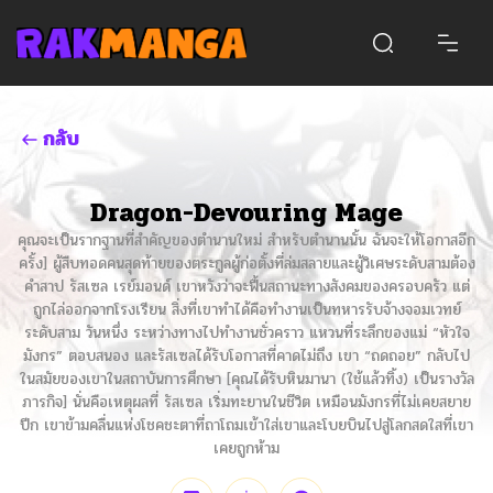
กลับ
Dragon-Devouring Mage
คุณจะเป็นรากฐานที่สำคัญของตำนานใหม่ สำหรับตำนานนั้น ฉันจะให้โอกาสอีก
ครั้ง] ผู้สืบทอดคนสุดท้ายของตระกูลผู้ก่อตั้งที่ล่มสลายและผู้วิเศษระดับสามต้อง
คำสาป รัสเซล เรย์มอนด์ เขาหวังว่าจะฟื้นสถานะทางสังคมของครอบครัว แต่
ถูกไล่ออกจากโรงเรียน สิ่งที่เขาทำได้คือทำงานเป็นทหารรับจ้างจอมเวทย์
ระดับสาม วันหนึ่ง ระหว่างทางไปทำงานชั่วคราว แหวนที่ระลึกของแม่ “หัวใจ
มังกร” ตอบสนอง และรัสเซลได้รับโอกาสที่คาดไม่ถึง เขา “ถดถอย” กลับไป
ในสมัยของเขาในสถาบันการศึกษา [คุณได้รับหินมานา (ใช้แล้วทิ้ง) เป็นรางวัล
ภารกิจ] นั่นคือเหตุผลที่ รัสเซล เริ่มทะยานในชีวิต เหมือนมังกรที่ไม่เคยสยาย
ปีก เขาข้ามคลื่นแห่งโชคชะตาที่ถาโถมเข้าใส่เขาและโบยบินไปสู่โลกสดใสที่เขา
เคยถูกห้าม