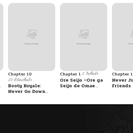
2 วันที่แล้ว
Chapter 10
Chapter 1
Chapter 
Ore Seijo ~Ore ga
Never J
23 ชั่วโมงที่แล้ว
Booty Royale:
Seijo de Omae
Friends
Never Go Down
Akuyaku Reijou
Without A Fight!
Saikyou Tag
Otome Game
Kanzen Kouryaku
Itashimasu wa~