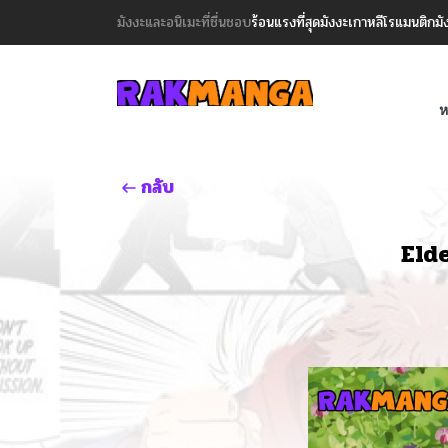
มังงะและอนิเมะที่ชื่นชอบ
ร้อนแรงที่สุด
มังงะเกาหลี
โรแมนติก
มั
ห
กลับ
Eld