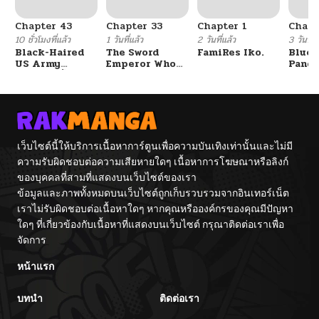
Chapter 43
Chapter 33
Chapter 1
Chapt
10 ชั่วโมงที่แล้ว
1 วันที่แล้ว
2 วันที่แล้ว
3 วันที่แ
Black-Haired
The Sword
FamiRes Iko.
Blue 
US Army
Emperor Who
Pand
General ย้อนเวลา
Surpasses His
Vacat
มาเป็นจอมพลสหรัฐ
Previous Life
Hayas
จักรพรรดิเทพดาบ
ผงาดเหนือชาติภพ
เว็บไซต์นี้ให้บริการเนื้อหาการ์ตูนเพื่อความบันเทิงเท่านั้นและไม่มี
ความรับผิดชอบต่อความเสียหายใดๆ เนื้อหาการโฆษณาหรือลิงก์
ของบุคคลที่สามที่แสดงบนเว็บไซต์ของเรา
ข้อมูลและภาพทั้งหมดบนเว็บไซต์ถูกเก็บรวบรวมจากอินเทอร์เน็ต
เราไม่รับผิดชอบต่อเนื้อหาใดๆ หากคุณหรือองค์กรของคุณมีปัญหา
ใดๆ ที่เกี่ยวข้องกับเนื้อหาที่แสดงบนเว็บไซต์ กรุณาติดต่อเราเพื่อ
จัดการ
หน้าแรก
บทนำ
ติดต่อเรา