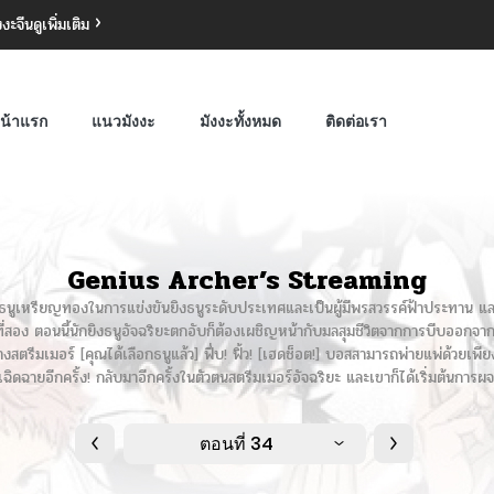
งงะจีน
ดูเพิ่มเติม
น้าแรก
แนวมังงะ
มังงะทั้งหมด
ติดต่อเรา
Genius Archer’s Streaming
ิงธนูเหรียญทองในการแข่งขันยิงธนูระดับประเทศและเป็นผู้มีพรสวรรค์ฟ้าประทาน และค
ที่สอง ตอนนี้นักยิงธนูอัจฉริยะตกอับก็ต้องเผชิญหน้ากับมลสุมชีวิตจากการบีบออกจากง
้นทางสตรีมเมอร์ [คุณได้เลือกธนูแล้ว] ฟึ่บ! ฟิ้ว! [เฮดช็อต!] บอสสามารถพ่ายแพ่ด้วยเพ
ิดฉายอีกครั้ง! กลับมาอีกครั้งในตัวตนสตรีมเมอร์อัจฉริยะ และเขาก็ได้เริ่มต้นการผ
ตอนที่ 34