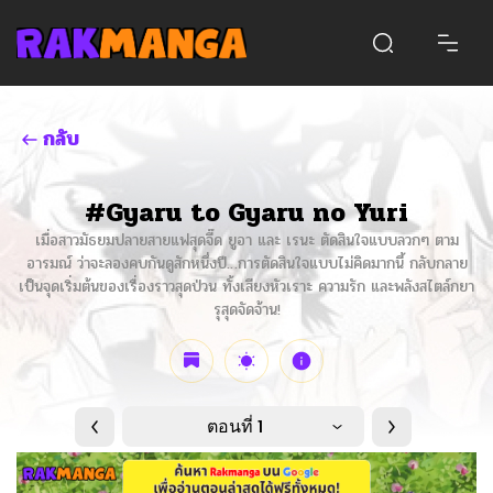
กลับ
#Gyaru to Gyaru no Yuri
เมื่อสาวมัธยมปลายสายแฟสุดจี๊ด ยูอา และ เรนะ ตัดสินใจแบบลวกๆ ตาม
อารมณ์ ว่าจะลองคบกันดูสักหนึ่งปี…การตัดสินใจแบบไม่คิดมากนี้ กลับกลาย
เป็นจุดเริ่มต้นของเรื่องราวสุดป่วน ทั้งเสียงหัวเราะ ความรัก และพลังสไตล์กยา
รุสุดจัดจ้าน!
ตอนที่ 1