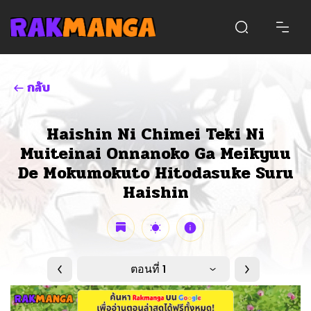
กลับ
Haishin Ni Chimei Teki Ni
Muiteinai Onnanoko Ga Meikyuu
De Mokumokuto Hitodasuke Suru
Haishin
ตอนที่ 1