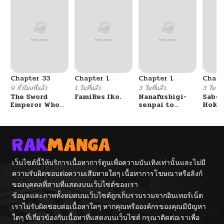
Chapter 33
Chapter 1
Chapter 1
Chapt
9 ชั่วโมงที่แล้ว
1 วันที่แล้ว
3 วันที่แล้ว
3 วันที่แ
The Sword
FamiRes Iko.
Nanafushigi-
Sabor
Emperor Who
senpai to
Hoken
Surpasses His
Tetsujin-kun
de Do
Previous Life
จักรพรรดิเทพดาบ
ผงาดเหนือชาติภพ
เว็บไซต์นี้ให้บริการเนื้อหาการ์ตูนเพื่อความบันเทิงเท่านั้นและไม่มี
ความรับผิดชอบต่อความเสียหายใดๆ เนื้อหาการโฆษณาหรือลิงก์
ของบุคคลที่สามที่แสดงบนเว็บไซต์ของเรา
ข้อมูลและภาพทั้งหมดบนเว็บไซต์ถูกเก็บรวบรวมจากอินเทอร์เน็ต
เราไม่รับผิดชอบต่อเนื้อหาใดๆ หากคุณหรือองค์กรของคุณมีปัญหา
ใดๆ ที่เกี่ยวข้องกับเนื้อหาที่แสดงบนเว็บไซต์ กรุณาติดต่อเราเพื่อ