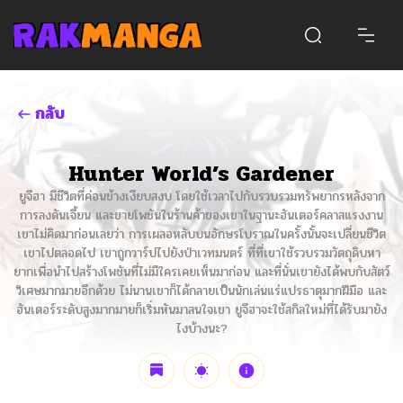
กลับ
Hunter World’s Gardener
ยูจีฮา มีชีวิตที่ค่อนข้างเงียบสงบ โดยใช้เวลาไปกับรวบรวมทรัพยากรหลังจาก
การลงดันเจี้ยน และขายโพชันในร้านค้าของเขาในฐานะฮันเตอร์คลาสแรงงาน
เขาไม่คิดมาก่อนเลยว่า การเผลอหลับบนอักษรโบราณในครั้งนั้นจะเปลี่ยนชีวิต
เขาไปตลอดไป เขาถูกวาร์ปไปยังป่าเวทมนตร์ ที่ที่เขาใช้รวบรวมวัตถุดิบหา
ยากเพื่อนำไปสร้างโพชันที่ไม่มีใครเคยเห็นมาก่อน และที่นั่นเขายังได้พบกับสัตว์
วิเศษมากมายอีกด้วย ไม่นานเขาก็ได้กลายเป็นนักเล่นแร่แปรธาตุมากฝีมือ และ
ฮันเตอร์ระดับสูงมากมายก็เริ่มหันมาสนใจเขา ยูจีฮาจะใช้สกิลใหม่ที่ได้รับมายัง
ไงบ้างนะ?