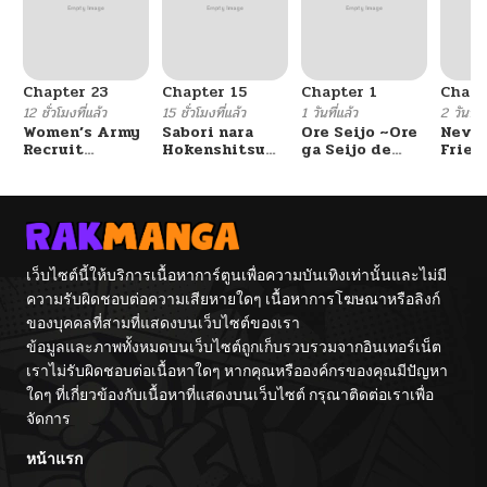
Chapter 23
Chapter 15
Chapter 1
Chapt
12 ชั่วโมงที่แล้ว
15 ชั่วโมงที่แล้ว
1 วันที่แล้ว
2 วันที่แ
Women’s Army
Sabori nara
Ore Seijo ~Ore
Never
Recruit
Hokenshitsu
ga Seijo de
Frien
Training
de Douzo?
Omae Akuyaku
Center
Reijou Saikyou
Tag Otome
Game Kanzen
Kouryaku
Itashimasu wa~
เว็บไซต์นี้ให้บริการเนื้อหาการ์ตูนเพื่อความบันเทิงเท่านั้นและไม่มี
ความรับผิดชอบต่อความเสียหายใดๆ เนื้อหาการโฆษณาหรือลิงก์
ของบุคคลที่สามที่แสดงบนเว็บไซต์ของเรา
ข้อมูลและภาพทั้งหมดบนเว็บไซต์ถูกเก็บรวบรวมจากอินเทอร์เน็ต
เราไม่รับผิดชอบต่อเนื้อหาใดๆ หากคุณหรือองค์กรของคุณมีปัญหา
ใดๆ ที่เกี่ยวข้องกับเนื้อหาที่แสดงบนเว็บไซต์ กรุณาติดต่อเราเพื่อ
จัดการ
หน้าแรก