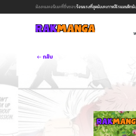
มังงะและอนิเมะที่ชื่นชอบ
ร้อนแรงที่สุด
มังงะเกาหลี
โรแมนติก
มั
ห
กลับ