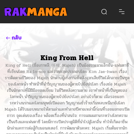
กลับ
King From Hell
King of Hell (ชื่อเกาหลี: 마제, Majeh) เป็นมังฮวาแนวแอ็กชัน-แฟนตาซี
ที่เขียนโดย Ra In-soo และวาดภาพประกอบโดย Kim Jae-hwan เรื่อง
ราวติดตามชีวิตของ Majeh นักดาบผู้เก่งกาจที่หลังจากเสียชีวิตได้กลายเป็นทูต
ของโลกหน้า ทำหน้าที่นำวิญญาณของผู้ตายไปยังปรโลก เรื่องย่อ Majeh
เป็นนักดาบที่มีฝีมือยอดเยี่ยม ในชีวิตหลังความตาย เขาทำหน้าที่เป็นทูตของ
โลกหน้า นำวิญญาณของผู้ตายไปยังปรโลก อย่างไรก็ตาม เมื่อรอยแยก
ระหว่างนรกและโลกมนุษย์เปิดออก วิญญาณชั่วร้ายเริ่มหลบหนีมายังโลก
Majeh ได้รับมอบหมายให้ตามล่าและทำลายปีศาจเหล่านี้ก่อนที่รอยแยกจะเปิด
ถาวร จุดเด่นของเรื่อง พล็อตเรื่องที่น่าสนใจ: การผสมผสานระหว่างโลกความ
เป็นจริงและแฟนตาซี โดยมีการเปิดประตูมิติที่นำไปสู่โลกอื่น ทำให้เกิดอาชีพ
นักล่าและการต่อสู้กับมอนสเตอร์. การพัฒนาตัวละคร: Majeh เริ่มต้นจากนัก