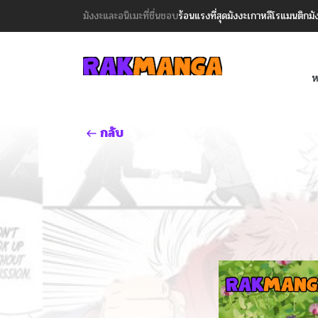
มังงะและอนิเมะที่ชื่นชอบ
ร้อนแรงที่สุด
มังงะเกาหลี
โรแมนติก
มั
ห
กลับ