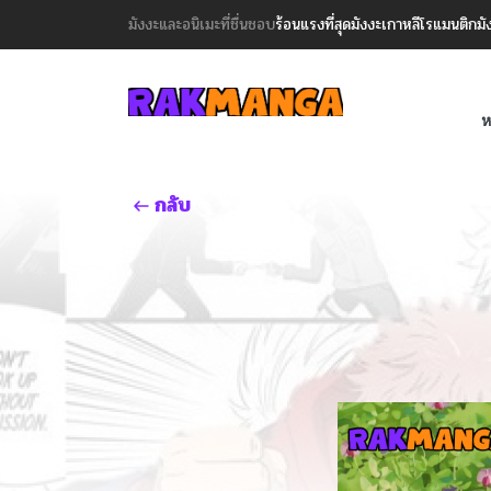
มังงะและอนิเมะที่ชื่นชอบ
ร้อนแรงที่สุด
มังงะเกาหลี
โรแมนติก
มั
ห
กลับ