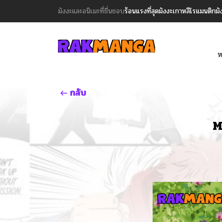
มังงะและอนิเมะที่ชื่นชอบ
ร้อนแรงที่สุด
มังงะเกาหลี
โรแมนติก
มั
ห
กลับ
M