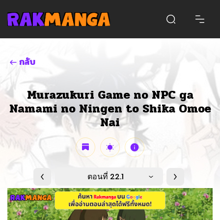
กลับ
Murazukuri Game no NPC ga
Namami no Ningen to Shika Omoe
Nai
ตอนที่ 22.1