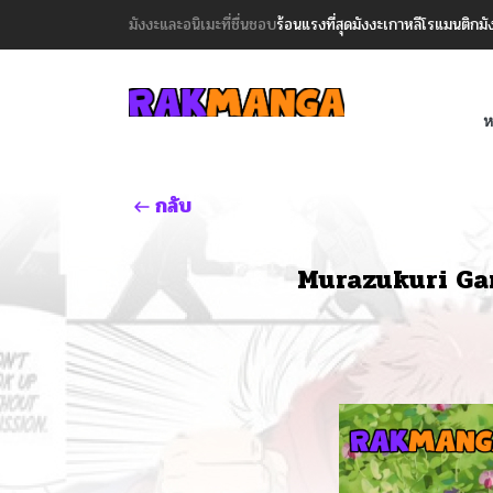
มังงะและอนิเมะที่ชื่นชอบ
ร้อนแรงที่สุด
มังงะเกาหลี
โรแมนติก
มั
ห
กลับ
Murazukuri Ga