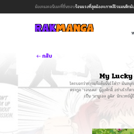
มังงะและอนิเมะที่ชื่นชอบ
ร้อนแรงที่สุด
มังงะเกาหลี
โรแมนติก
มั
ห
กลับ
My Lucky
ใครบอกว่าการแก้แค้นนั้นไร้ค่า? มันสนุ
ตระกูล ‘รอนเดล’ ผู้สูงศักดิ์ อย่าง
เป็น ‘มานูเอล ลูคัส’ นักเวทย์ผู