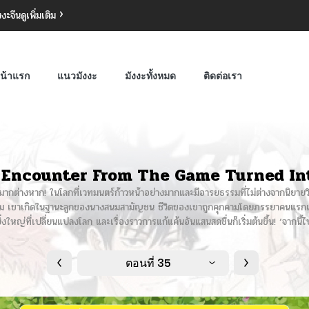
งงะจีน
ดูเพิ่มเติม
น้าแรก
แนวมังงะ
มังงะทั้งหมด
ติดต่อเรา
 Encounter From The Game Turned Int
กมากต่างหาก! ในโลกที่เวทมนตร์ก้าวหน้าอย่างมากและมีอารยธรรมที่ไม่ต่างจากนิยาย
ไรก็ตาม เขาเกิดในฐานะลูกของนางสนมสามัญชน ชีวิตของเขาถูกคุกคามโดยภรรยาคนแร
้ยิ่งใหญ่ที่เปลี่ยนแปลงโลก และเรื่องราวการแก้แค้นอันแสนสดชื่นก็เริ่มต้นขึ้น! ‘จากนี้ไ
ตอนที่ 35