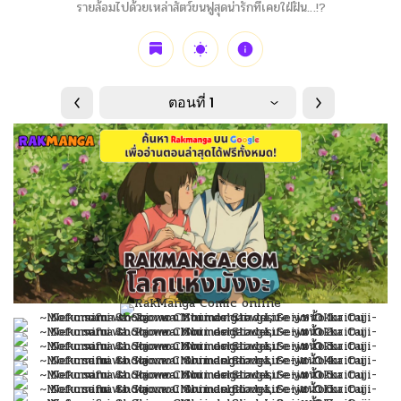
รายล้อมไปด้วยเหล่าสัตว์ขนฟูสุดน่ารักที่เคยใฝ่ฝัน…!?
ตอนที่ 1