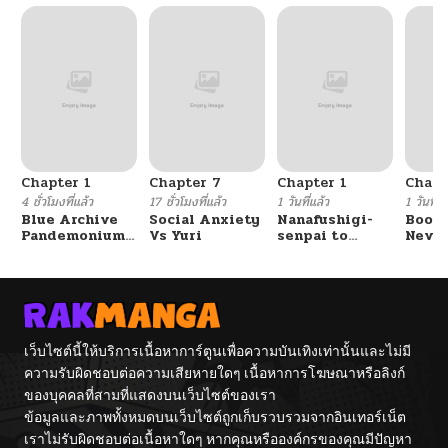
Chapter 1
Chapter 7
Chapter 1
Chapt
4 ชั่วโมงที่แล้ว
17 ชั่วโมงที่แล้ว
1 วันที่แล้ว
1 วันที่แ
Blue Archive
Social Anxiety
Nanafushigi-
Booty
Pandemonium
Vs Yuri
senpai to
Never
Vacation By
Tetsujin-kun
With
Hayashiya
Fight
เว็บไซต์นี้ให้บริการเนื้อหาการ์ตูนเพื่อความบันเทิงเท่านั้นและไม่มี
ความรับผิดชอบต่อความเสียหายใดๆ เนื้อหาการโฆษณาหรือลิงก์
ของบุคคลที่สามที่แสดงบนเว็บไซต์ของเรา
ข้อมูลและภาพทั้งหมดบนเว็บไซต์ถูกเก็บรวบรวมจากอินเทอร์เน็ต
เราไม่รับผิดชอบต่อเนื้อหาใดๆ หากคุณหรือองค์กรของคุณมีปัญหา