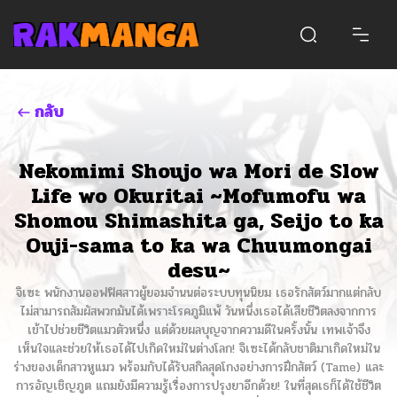
กลับ
Nekomimi Shoujo wa Mori de Slow
Life wo Okuritai ~Mofumofu wa
Shomou Shimashita ga, Seijo to ka
Ouji-sama to ka wa Chuumongai
desu~
จิเซะ พนักงานออฟฟิศสาวผู้ยอมจำนนต่อระบบทุนนิยม เธอรักสัตว์มากแต่กลับ
ไม่สามารถสัมผัสพวกมันได้เพราะโรคภูมิแพ้ วันหนึ่งเธอได้เสียชีวิตลงจากการ
เข้าไปช่วยชีวิตแมวตัวหนึ่ง แต่ด้วยผลบุญจากความดีในครั้งนั้น เทพเจ้าจึง
เห็นใจและช่วยให้เธอได้ไปเกิดใหม่ในต่างโลก! จิเซะได้กลับชาติมาเกิดใหม่ใน
ร่างของเด็กสาวหูแมว พร้อมกับได้รับสกิลสุดโกงอย่างการฝึกสัตว์ (Tame) และ
การอัญเชิญภูต แถมยังมีความรู้เรื่องการปรุงยาอีกด้วย! ในที่สุดเธก็ได้ใช้ชีวิต