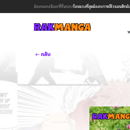
มังงะและอนิเมะที่ชื่นชอบ
ร้อนแรงที่สุด
มังงะเกาหลี
โรแมนติก
มั
ห
กลับ