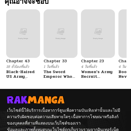
คุณอาจจะชอบ
Chapter 43
Chapter 33
Chapter 23
Chapt
18 ชั่วโมงที่แล้ว
1 วันที่แล้ว
4 วันที่แล้ว
4 วันที่แ
Black-Haired
The Sword
Women’s Army
Booty
US Army
Emperor Who
Recruit
Never
General ย้อนเวลา
Surpasses His
Training
With
มาเป็นจอมพลสหรัฐ
Previous Life
Center
Fight
จักรพรรดิเทพดาบ
ผงาดเหนือชาติภพ
เว็บไซต์นี้ให้บริการเนื้อหาการ์ตูนเพื่อความบันเทิงเท่านั้นและไม่มี
ความรับผิดชอบต่อความเสียหายใดๆ เนื้อหาการโฆษณาหรือลิงก์
ของบุคคลที่สามที่แสดงบนเว็บไซต์ของเรา
ข้อมูลและภาพทั้งหมดบนเว็บไซต์ถูกเก็บรวบรวมจากอินเทอร์เน็ต