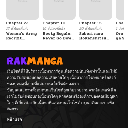
Chapter 23
Chapter 10
Chapter 15
Chapt
17 ชั่วโมงที่แล้ว
16 ชั่วโมงที่แล้ว
20 ชั่วโมงที่แล้ว
1 วันที่แ
Women’s Army
Booty Royale:
Sabori nara
Ore S
Recruit
Never Go Down
Hokenshitsu
ga Se
Training
Without A
de Douzo?
Omae
Center
Fight!
Reijo
Tag 
Game
Kour
Itash
เว็บไซต์นี้ให้บริการเนื้อหาการ์ตูนเพื่อความบันเทิงเท่านั้นและไม่มี
ความรับผิดชอบต่อความเสียหายใดๆ เนื้อหาการโฆษณาหรือลิงก์
ของบุคคลที่สามที่แสดงบนเว็บไซต์ของเรา
ข้อมูลและภาพทั้งหมดบนเว็บไซต์ถูกเก็บรวบรวมจากอินเทอร์เน็ต
เราไม่รับผิดชอบต่อเนื้อหาใดๆ หากคุณหรือองค์กรของคุณมีปัญหา
ใดๆ ที่เกี่ยวข้องกับเนื้อหาที่แสดงบนเว็บไซต์ กรุณาติดต่อเราเพื่อ
จัดการ
หน้าแรก