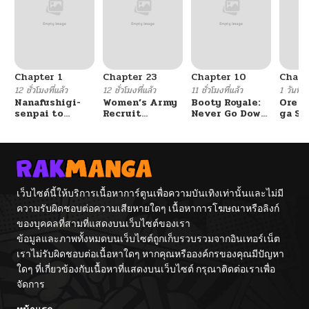
Chapter 1
Chapter 23
Chapter 10
Chapt
12 ชั่วโมงที่แล้ว
12 ชั่วโมงที่แล้ว
11 ชั่วโมงที่แล้ว
1 วันที่แ
Nanafushigi-
Women’s Army
Booty Royale:
Ore S
senpai to
Recruit
Never Go Down
ga Se
Tetsujin-kun
Training
Without A
Omae
Center
Fight!
Reijo
Tag 
Game
Kour
Itash
เว็บไซต์นี้ให้บริการเนื้อหาการ์ตูนเพื่อความบันเทิงเท่านั้นและไม่มี
ความรับผิดชอบต่อความเสียหายใดๆ เนื้อหาการโฆษณาหรือลิงก์
ของบุคคลที่สามที่แสดงบนเว็บไซต์ของเรา
ข้อมูลและภาพทั้งหมดบนเว็บไซต์ถูกเก็บรวบรวมจากอินเทอร์เน็ต
เราไม่รับผิดชอบต่อเนื้อหาใดๆ หากคุณหรือองค์กรของคุณมีปัญหา
ใดๆ ที่เกี่ยวข้องกับเนื้อหาที่แสดงบนเว็บไซต์ กรุณาติดต่อเราเพื่อ
จัดการ