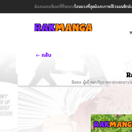
มังงะและอนิเมะที่ชื่นชอบ
ร้อนแรงที่สุด
มังงะเกาหลี
โรแมนติก
มั
ห
กลับ
R
มินซอ ผู้เข้าสอบรับราชการระยะยาว