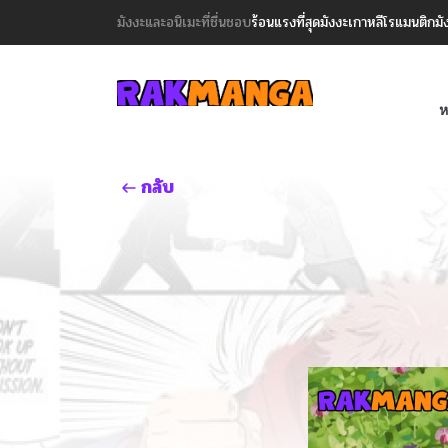
มังงะและอนิเมะที่ชื่นชอบ
ร้อนแรงที่สุด
มังงะเกาหลี
โรแมนติก
มั
ห
กลับ