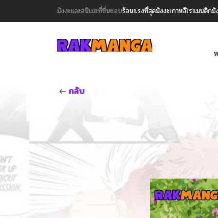
มังงะและอนิเมะที่ชื่นชอบ
ร้อนแรงที่สุด
มังงะเกาหลี
โรแมนติก
มั
ห
กลับ